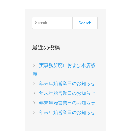
ゲ
t
o
ー
p
u
o
s
シ
s
p
ョ
t
o
ン
:
s
最近の投稿
t
:
実事務所廃止および本店移
転
年末年始営業日のお知らせ
年末年始営業日のお知らせ
年末年始営業日のお知らせ
年末年始営業日のお知らせ