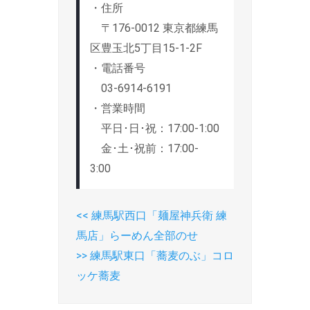
・住所
〒176-0012 東京都練馬
区豊玉北5丁目15-1-2F
・電話番号
03-6914-6191
・営業時間
平日･日･祝：17:00-1:00
金･土･祝前：17:00-
3:00
<<
P
練馬駅西口「麺屋神兵衛 練
投
馬店」らーめん全部のせ
r
稿
>>
N
練馬駅東口「蕎麦のぶ」コロ
e
ナ
ッケ蕎麦
e
v
ビ
x
i