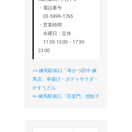
・電話番号
03-5999-1765
・営業時間
水曜日：定休
11:30-15:00・17:30-
23:00
<<
P
練馬駅南口「串かつ田中 練
投
馬店」串揚げ・ポテトサラダ・
r
稿
かすうどん
e
ナ
>>
N
練馬駅南口「百楽門」焼餃子
v
ビ
e
i
ゲ
x
o
ー
t
u
p
s