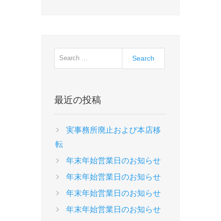
ゲ
t
o
ー
p
u
o
s
シ
s
p
ョ
t
o
ン
:
s
t
最近の投稿
:
実事務所廃止および本店移
転
年末年始営業日のお知らせ
年末年始営業日のお知らせ
年末年始営業日のお知らせ
年末年始営業日のお知らせ