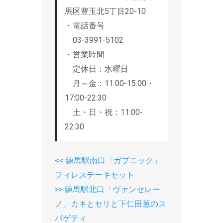
馬区豊玉北5丁目20-10
・電話番号
03-3991-5102
・営業時間
定休日：水曜日
月～金：11:00-15:00・
17:00-22:30
土・日・祝：11:00-
22:30
<<
P
練馬駅南口「ガブニック」
投
フィレステーキセット
r
稿
>>
N
練馬駅北口「ヴァンセレー
e
ナ
ノ」カキとセリと下仁田葱のス
e
v
ビ
パゲティ
x
i